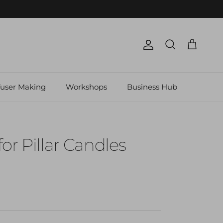
Account
Cart
Search
fuser Making
Workshops
Business Hub
or Pillar Candles