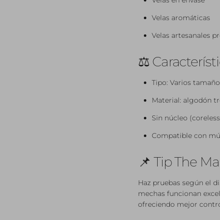
Velas en envase
Velas aromáticas
Velas artesanales 
⚖️ Característi
Tipo: Varios tamaños
Material: algodón t
Sin núcleo (coreless
Compatible con múl
📌 Tip The Ma
Haz pruebas según el di
mechas funcionan exce
ofreciendo mejor contr