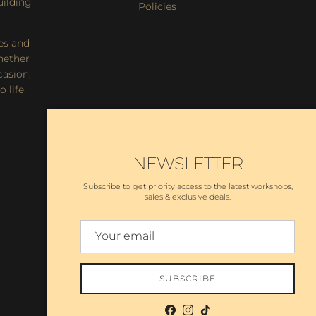
uilding
Policies
es and
hether
casion,
 life.
NEWSLETTER
Subscribe to get priority access to the latest workshops,
sales & exclusive deals.
SUBSCRIBE
Facebook
Instagram
TikTok