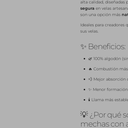
alta calidad, diseñadas 
segura
en velas artesan
son una opción más
nat
Ideales para creadores
sus velas.
✨ Beneficios:
🌿 100% algodón (si
🔥 Combustión más
💨 Mejor absorción 
✨ Menor formación 
🕯️ Llama más establ
💡 ¿Por qué s
mechas con 