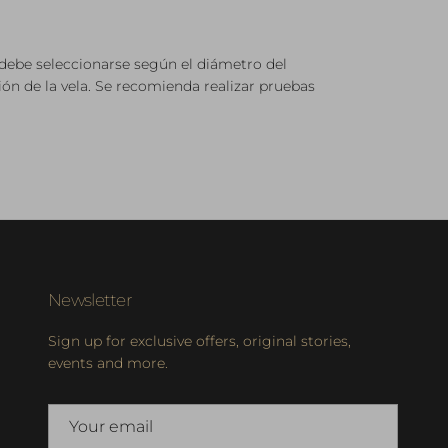
debe seleccionarse según el diámetro del
ión de la vela. Se recomienda realizar pruebas
Newsletter
Sign up for exclusive offers, original stories,
events and more.