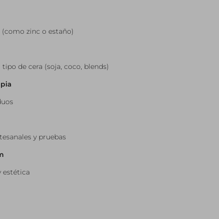
 (como zinc o estaño)
tipo de cera (soja, coco, blends)
pia
duos
rtesanales y pruebas
m
 estética