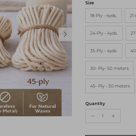
Size
18-Ply - 4yds.
21-
Next
24-Ply - 4yds.
27
35-Ply - 4yds.
40
30- Ply- 50 meters
45- Ply - 50 meters
Quantity